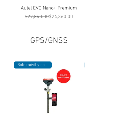
Autel EVO Nano+ Premium
Autel EVO Lite+ Esta
Precio
Precio de oferta
$27,840.00
$24,360.00
$38,280.00
GPS/GNSS
Solo móvil y colectora