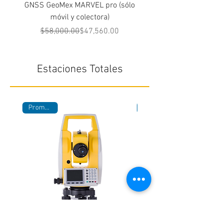
GNSS GeoMex MARVEL pro (sólo
GNSS GeoMex MARVEL pr
móvil y colectora)
base y radio extern
Precio
Precio de oferta
$58,000.00
$47,560.00
$58,000.00
Estaciones Totales
Promocion