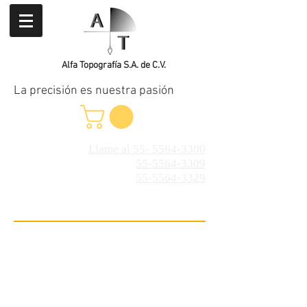
Alfa Topografía S.A. de C.V.
La precisión es nuestra pasión
Llame al 55- 5564-3300
55-5564-3309
55-5564-3329